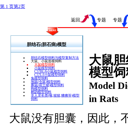
第 1 页
第
2
页
返回
专题 专题
胆结石(胆石病)模型
大鼠胆
胆结石模型饲料与模型复制方法
大鼠、小鼠造模饲料
大鼠模型饲料
模型饲
小鼠模型饲料
C57BL/6小鼠模型饲料
C57L/J小鼠模型饲料
兔模型饲料
地鼠(仓鼠)模型饲料
Model Die
豚鼠(荷兰猪)模型饲料
狗模型饲料
树鼩模型饲料
in Rats
非人灵长类(猴,猩猩,狒狒等)模型
饲料
大鼠没有胆囊，因此，