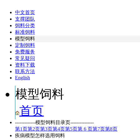
中文首页
支撑团队
饲料分类
标准饲料
模型饲料
定制饲料
免费服务
常见疑问
资料下载
联系方法
English
模型饲料
首页
-------------模型饲料目录页---------------
第
1
页
第
2
页
第
3
页
第
4
页
第
5
页
第 6 页
第
7
页
第
8
页
疾病模型怎样选用饲料