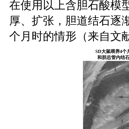
在使用以上含胆石酸模
厚、扩张，胆道结石逐
个月时的情形（来自文
SD大鼠喂养4
和胆总管内结