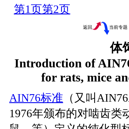
第
1
页
第
2
页
返回
当前专题
体
Introduction of AIN76
for rats, mice a
AIN76标准
（又叫AIN
1976年颁布的对啮齿
鼠，等）定义的纯化型