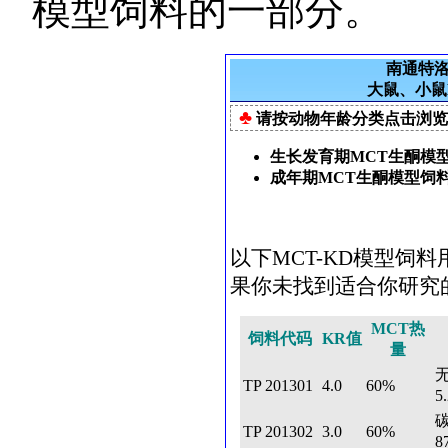
模型饲料的一部分。
南通特
大鼠、小鼠
♣
请按动物年龄分类点击浏览
生长发育期MCT生酮模
成年期MCT生酮模型饲
以下MCT-KD模型饲
果你未找到适合你研究
MCT热
饲料代码
KR值
量
TP 201301
4.0
60%
5
TP 201302
3.0
60%
8