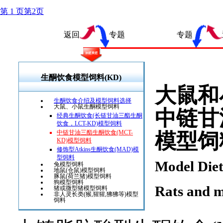
第 1 页
第
2
页
返回
专题 专题
生酮饮食模型饲料(KD)
大鼠和
生酮饮食介绍及模型饲料选择
大鼠、小鼠生酮模型饲料
中链甘
经典生酮饮食(长链甘油三酯生酮
饮食，LCT-KD)模型饲料
中链甘油三酯生酮饮食(MCT-
模型饲
KD)模型饲料
修饰型Atkins生酮饮食(MAD)模
型饲料
Model Die
兔模型饲料
地鼠(仓鼠)模型饲料
豚鼠(荷兰猪)模型饲料
狗模型饲料
Rats and m
猪或微型猪模型饲料
非人灵长类(猴,猩猩,狒狒等)模型
饲料