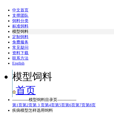
中文首页
支撑团队
饲料分类
标准饲料
模型饲料
定制饲料
免费服务
常见疑问
资料下载
联系方法
English
模型饲料
首页
-------------模型饲料目录页---------------
第
1
页
第
2
页
第 3 页
第
4
页
第
5
页
第
6
页
第
7
页
第
8
页
疾病模型怎样选用饲料